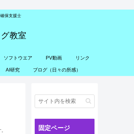
安全確保支援士
ング教室
ソフトウエア
PV動画
リンク
AI研究
ブログ（日々の所感）
固定ページ
す。