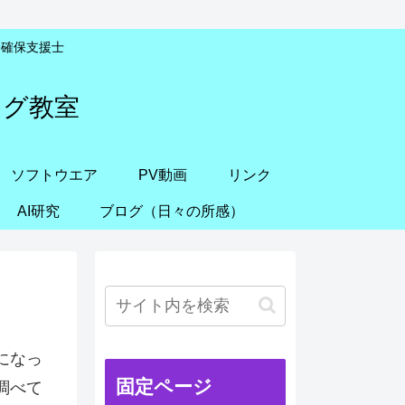
安全確保支援士
ング教室
ソフトウエア
PV動画
リンク
AI研究
ブログ（日々の所感）
になっ
固定ページ
調べて