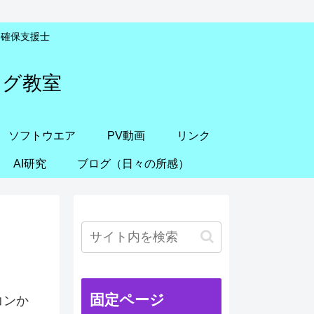
安全確保支援士
ング教室
ソフトウエア
PV動画
リンク
AI研究
ブログ（日々の所感）
固定ページ
コンか