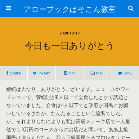
アローブックぱそこん教室
2020-12-17
今日も一日ありがとう
Share
Tweet
Pin
Mail
SMS
継続は力なり、ありがとうございます。ニュースやワイ
ドショーで、菅総理が8人以上で会食したとかで話題と
なっていました。会食は4人以下でと政府が国民にお願
いしているさなか、なんたることという論調でした。
が、それよりもなによりも私は高級ステーキ店で一人最
低でも3万円のコースからのお店だと聞いて、ああ上級
国民は違うんだなぁ、我ら下級国民たるプロレタリアー