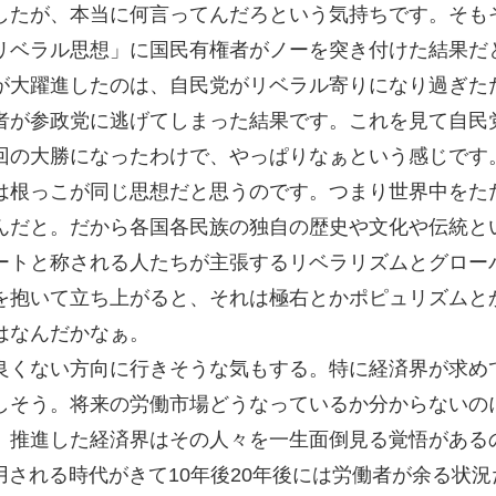
したが、本当に何言ってんだろという気持ちです。そも
リベラル思想」に国民有権者がノーを突き付けた結果だ
が大躍進したのは、自民党がリベラル寄りになり過ぎた
者が参政党に逃げてしまった結果です。これを見て自民
回の大勝になったわけで、やっぱりなぁという感じです
は根っこが同じ思想だと思うのです。つまり世界中をた
んだと。だから各国各民族の独自の歴史や文化や伝統と
ートと称される人たちが主張するリベラリズムとグロー
を抱いて立ち上がると、それは極右とかポピュリズムと
はなんだかなぁ。
良くない方向に行きそうな気もする。特に経済界が求め
しそう。将来の労働市場どうなっているか分からないの
、推進した経済界はその人々を一生面倒見る覚悟がある
用される時代がきて10年後20年後には労働者が余る状況