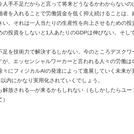
今人手不足だからと言って将来どうなるかわからないの
働者を入れることで労働賃金を低く抑え続けることは、
きい。それは一人当たりの生産性を向上させるための投
めの投資をしないと1人あたりのGDPは伸びない。そし
不足を技術力で解決するしかない。今のところデスクワ
ますが、エッセンシャルワーカーと言われる人々の労働は
徐々にフィジカルAIの発達によって進展していく未来が
年以内にかなり実用化されていくでしょう。
ら解放される―が来るかもしれない（もしかしたらユー
て）