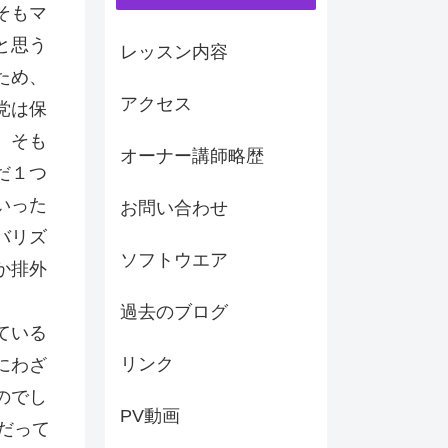
そもマ
と思う
レッスン内容
ため、
アクセス
党は保
。そも
オーナー講師略歴
だ１つ
いった
お問い合わせ
バリズ
ソフトウエア
か排外
過去のブログ
ている
リンク
にわざ
のでし
PV動画
だって