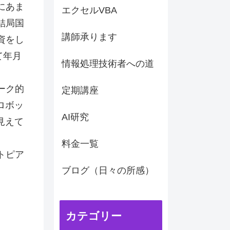
にあま
エクセルVBA
結局国
講師承ります
資をし
て年月
情報処理技術者への道
ーク的
定期講座
ロボッ
AI研究
見えて
料金一覧
トピア
ブログ（日々の所感）
カテゴリー